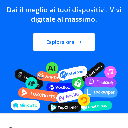
Dai il meglio ai tuoi dispositivi. Vivi
digitale al massimo.
Esplora ora