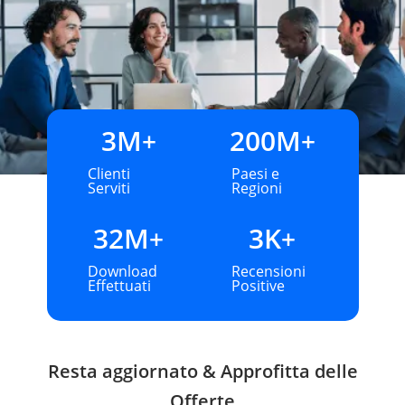
3
M
200
M
+
+
Clienti
Paesi e
Serviti
Regioni
32
M
3
K
+
+
Download
Recensioni
Effettuati
Positive
Resta aggiornato & Approfitta delle
Offerte