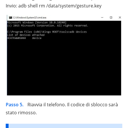
Invio: adb shell rm /data/system/gesture.key
Passo 5.
Riavvia il telefono. Il codice di sblocco sarà
stato rimosso.