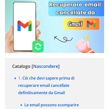
Catalogo [
Nascondere
]
1.
Ciò che devi sapere prima di
recuperare email cancellate
definitivamente da Gmail
Le email possono scomparire