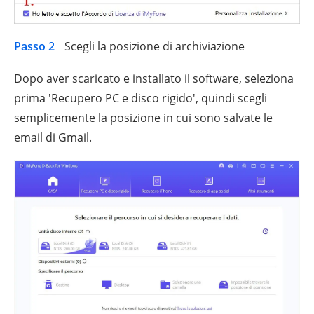
Passo 2
Scegli la posizione di archiviazione
Dopo aver scaricato e installato il software, seleziona
prima 'Recupero PC e disco rigido', quindi scegli
semplicemente la posizione in cui sono salvate le
email di Gmail.