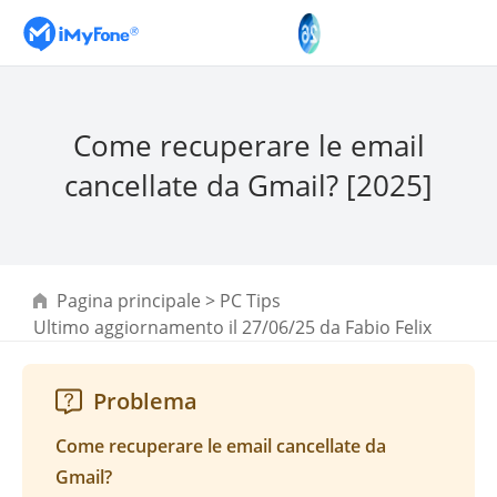
Come recuperare le email
cancellate da Gmail? [2025]
Pagina principale
>
PC Tips
Ultimo aggiornamento il 27/06/25 da
Fabio Felix
Problema
Come recuperare le email cancellate da
Gmail?