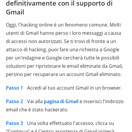
definitivamente con il supporto di
Gmail
Oggi, l'hacking online è un fenomeno comune. Molti
utenti di Gmail hanno perso i loro messaggi a causa
di accessi non autorizzati. Se ti trovi di fronte a un
attacco di hacking, puoi fare una richiesta a Google
per un'indagine e Google cercherà tutte le possibili
soluzioni per ripristinare le email eliminate da Gmail,
persino per recuperare un account Gmail eliminato.
Passo 1
Accedi al tuo account Gmail in un browser.
Passo 2
Vai alla
pagina di Gmail
e inserisci l'indirizzo
email che è stato hackerato.
Passo 3
Una volta effettuato l'accesso, clicca su
"Continua" e il Centro assistenza di Gmail inizierà