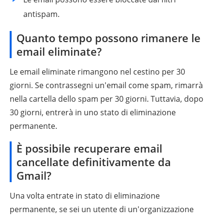
antispam.
Quanto tempo possono rimanere le
email eliminate?
Le email eliminate rimangono nel cestino per 30
giorni. Se contrassegni un'email come spam, rimarrà
nella cartella dello spam per 30 giorni. Tuttavia, dopo
30 giorni, entrerà in uno stato di eliminazione
permanente.
È possibile recuperare email
cancellate definitivamente da
Gmail?
Una volta entrate in stato di eliminazione
permanente, se sei un utente di un'organizzazione