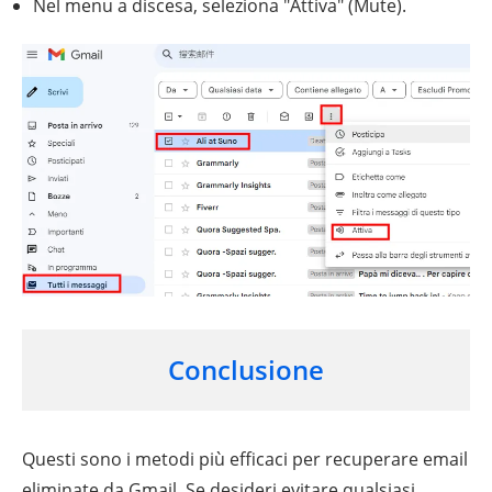
Nel menu a discesa, seleziona "Attiva" (Mute).
Conclusione
Questi sono i metodi più efficaci per recuperare email
eliminate da Gmail. Se desideri evitare qualsiasi