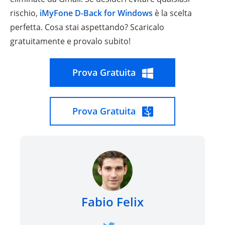
rischio,
iMyFone D-Back for Windows
è la scelta
perfetta. Cosa stai aspettando? Scaricalo
gratuitamente e provalo subito!
Prova Gratuita
Prova Gratuita
Fabio Felix