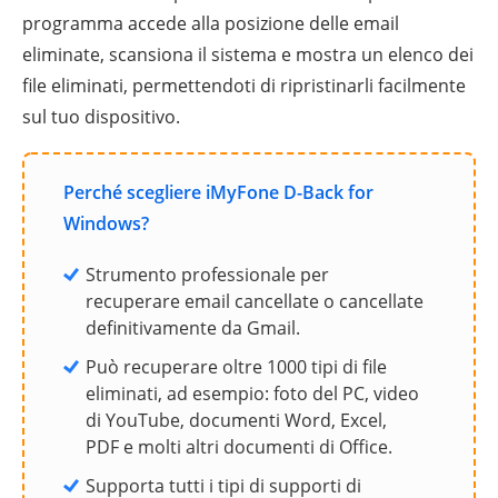
programma accede alla posizione delle email
eliminate, scansiona il sistema e mostra un elenco dei
file eliminati, permettendoti di ripristinarli facilmente
sul tuo dispositivo.
Perché scegliere iMyFone D-Back for
Windows?
Strumento professionale per
recuperare email cancellate o cancellate
definitivamente da Gmail.
Può recuperare oltre 1000 tipi di file
eliminati, ad esempio: foto del PC, video
di YouTube, documenti Word, Excel,
PDF e molti altri documenti di Office.
Supporta tutti i tipi di supporti di