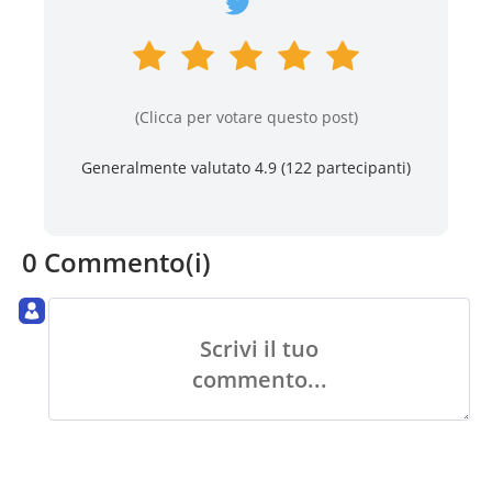
(Clicca per votare questo post)
Generalmente valutato 4.9 (
122
partecipanti)
0 Commento(i)
Scrivi il tuo
commento...