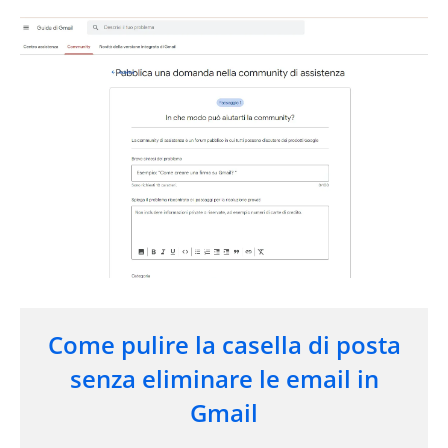
Come pulire la casella di posta
senza eliminare le email in
Gmail