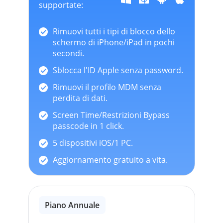
supportate:
Rimuovi tutti i tipi di blocco dello
schermo di iPhone/iPad in pochi
secondi.
Sblocca l'ID Apple senza password.
Rimuovi il profilo MDM senza
perdita di dati.
Screen Time/Restrizioni Bypass
passcode in 1 click.
5 dispositivi iOS/1 PC.
Aggiornamento gratuito a vita.
Piano Annuale