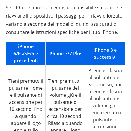
Se l'iPhone non si accende, una possibile soluzione è
riavviare il dispositivo. I passaggi per il riavvio forzato
variano a seconda del modello, quindi assicurati di
consultare le istruzioni specifiche per il tuo iPhone.
iPhone
iPhone 8 e
6/6s/SE/5 e
iPhone 7/7 Plus
successivi
precedenti
Premi e rilascia
il pulsante del
Tieni premuto il
Tieni premuto il
volume su, poi
pulsante Home
pulsante del
premi e rilascia
e il pulsante di
volume giù e il
il pulsante del
accensione per
pulsante di
volume giù.
10 secondi fino
accensione per
Tieni premuto il
a quando
circa 10 secondi.
pulsante di
appare il logo
Rilascia quando
accensione
Apple sullo
appare il logo