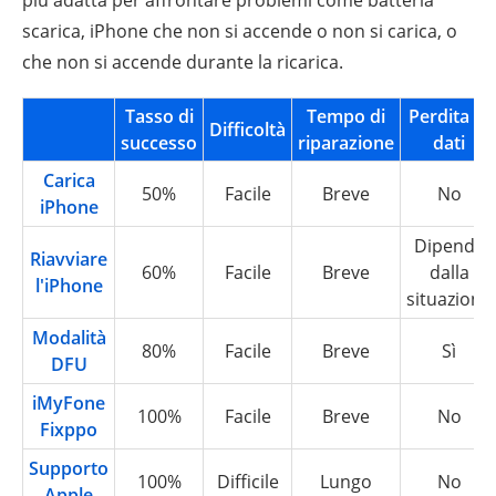
più adatta per affrontare problemi come batteria
scarica, iPhone che non si accende o non si carica, o
che non si accende durante la ricarica.
Tasso di
Tempo di
Perdita di
Difficoltà
successo
riparazione
dati
Carica
50%
Facile
Breve
No
iPhone
Dipende
Riavviare
60%
Facile
Breve
dalla
l'iPhone
situazione
Modalità
80%
Facile
Breve
Sì
DFU
iMyFone
100%
Facile
Breve
No
Fixppo
Supporto
100%
Difficile
Lungo
No
Apple