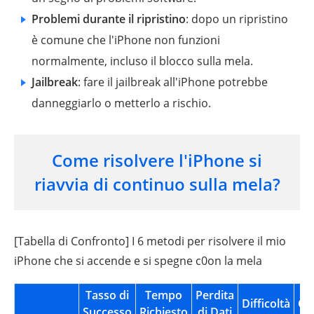
Problemi durante il ripristino
: dopo un ripristino
è comune che l'iPhone non funzioni
normalmente, incluso il blocco sulla mela.
Jailbreak
: fare il jailbreak all'iPhone potrebbe
danneggiarlo o metterlo a rischio.
Come risolvere l'iPhone si
riavvia di continuo sulla mela?
[Tabella di Confronto] I 6 metodi per risolvere il mio
iPhone che si accende e si spegne c0on la mela
Tasso di
Tempo
Perdita
Difficoltà
Cla
Successo
Richiesto
di Dati