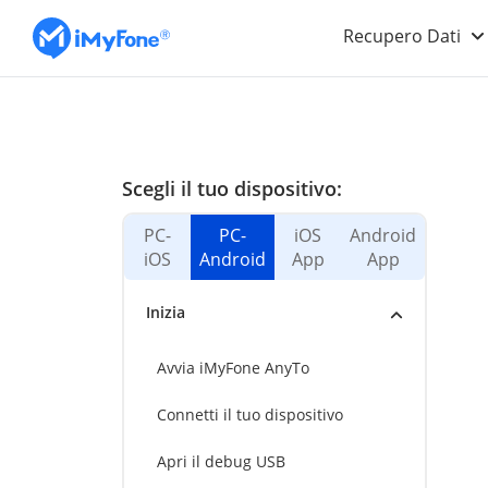
Recupero Dati
Scegli il tuo dispositivo:
PC-
PC-
iOS
Android
iOS
Android
App
App
Inizia
Avvia iMyFone AnyTo
Connetti il tuo dispositivo
Apri il debug USB