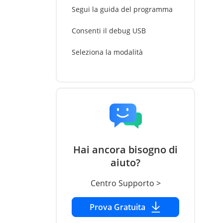
Segui la guida del programma
Consenti il debug USB
Seleziona la modalità
Modifica posizione GPS
Simula il movimento GPS -
Modalità Salto Teletrasporto
Hai ancora bisogno di
Simula il movimento GPS -
aiuto?
tramite la Modalità a Due
Punti
Centro Supporto >
Simula il movimento GPS con
Prova Gratuita
percorso personalizzato - in
Modalità Multi-Spot